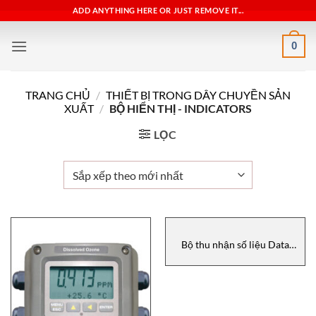
Bỏ
ADD ANYTHING HERE OR JUST REMOVE IT...
qua
nội
0
dung
TRANG CHỦ
/
THIẾT BỊ TRONG DÂY CHUYỀN SẢN
XUẤT
/
BỘ HIỂN THỊ - INDICATORS
LỌC
Bộ thu nhận số liệu Data
receiver, NXA820-
A411D1A111A, E+H Vietnam