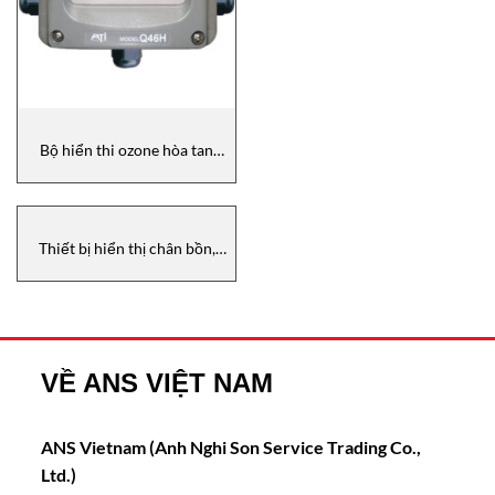
Bộ hiển thi ozone hòa tan
Q46H-64 ATI (Analytical
Technology, Inc)
Thiết bị hiển thị chân bồn,
NRF590-65A1CR2K3A0, E+H
Vietnam
VỀ ANS VIỆT NAM
ANS Vietnam (Anh Nghi Son Service Trading Co.,
Ltd.)