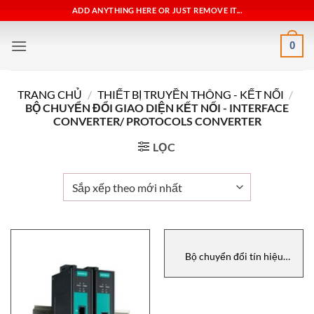
Bỏ
ADD ANYTHING HERE OR JUST REMOVE IT...
qua
nội
0
dung
TRANG CHỦ
/
THIẾT BỊ TRUYỀN THÔNG - KẾT NỐI
/
BỘ CHUYỂN ĐỔI GIAO DIỆN KẾT NỐI - INTERFACE
CONVERTER/ PROTOCOLS CONVERTER
LỌC
Bộ chuyển đổi tín hiệu
Converter, HD67941-B2,
ADFWeb Vietnam