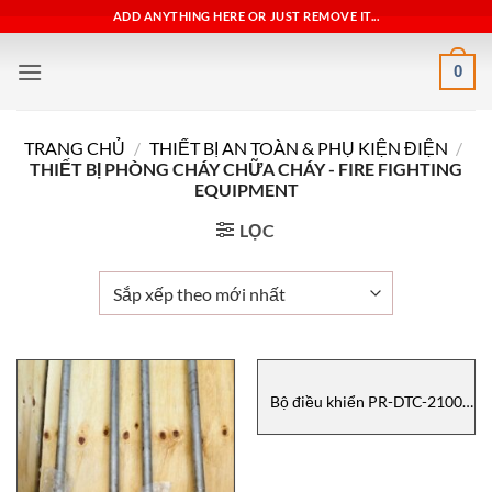
Bỏ
ADD ANYTHING HERE OR JUST REMOVE IT...
qua
nội
0
dung
TRANG CHỦ
/
THIẾT BỊ AN TOÀN & PHỤ KIỆN ĐIỆN
/
THIẾT BỊ PHÒNG CHÁY CHỮA CHÁY - FIRE FIGHTING
EQUIPMENT
LỌC
Bộ điều khiển PR-DTC-2100
PORA VIETNAM