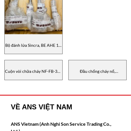
Bộ đánh lửa Sincra, BE AHE 10,
VXAHE10/350/ATEX, đại lý
Sincra Vietnam
Cuộn vòi chữa cháy NF-FB-320
Đầu chống cháy nổ,
Naffco Vietnam
R222PQ7E91XRCA9, Wise
Control Vietnam
VỀ ANS VIỆT NAM
ANS Vietnam (Anh Nghi Son Service Trading Co.,