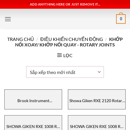
Bỏ
ADD ANYTHING HERE OR JUST REMOVE IT...
qua
nội
0
dung
TRANG CHỦ
/
ĐIỀU KHIỂN CHUYỂN ĐỘNG
/
KHỚP
NỐI XOAY/ KHỚP NỐI QUAY - ROTARY JOINTS
LỌC
Brook Instrument
Showa Giken RXE 2120 Rotary
3809GBD08DBAC1D2A000,
Joint – Khớp quay RXE 2120
Lưu lượng kế Brook
Showa Giken
Instrument , Brook Instrument
distributors , Brook Instrument
SHOWA GIKEN RXE 1008 RH
SHOWA GIKEN RXE 1008 RH
vietnam