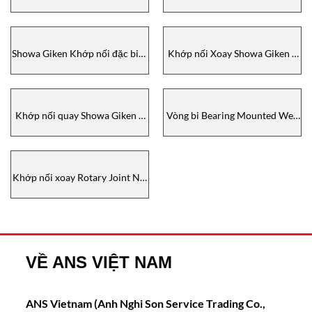
KHớp nối xoay Pearl Rotary
KHớp nối xoay Pearl Rotary
Joint (Sao chép)
Joint
Showa Giken Khớp nối đặc biệt
Khớp nối Xoay Showa Giken –
Pearl Rotary Joints SR1417 –
Khớp nối xoay dòng NXE &
Showa Giken Vietnam
NXH – Showa Giken tại
Vietnam
Khớp nối quay Showa Giken –
Vòng bi Bearing Mounted Wet,
Đại lý Showa Giken tại Vietnam
MZ 25D Clutch, Ogura
Vietnam
Khớp nối xoay Rotary Joint NC
Series Hãng Showa Giken – SGK
Vietnam
VỀ ANS VIỆT NAM
ANS Vietnam (Anh Nghi Son Service Trading Co.,