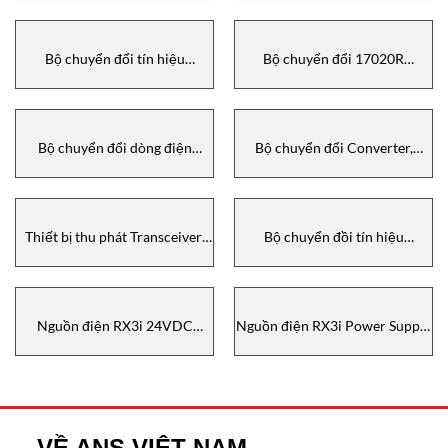
Vietnam
Bộ chuyển đổi tín hiệu
Bộ chuyển đổi 17020R
Converter, HD67056-B2-80,
Procentec Vietnam
ADFWeb Vietnam
Bộ chuyển đổi dòng điện
Bộ chuyển đổi Converter,
AMS90 Santerno
HD67553, Moxa Vietnam
Thiết bị thu phát Transceiver,
Bộ chuyển đồi tín hiệu
SFP-1GLXLC, Moxa Vietnam
Converter, BWU3363,
Bihl+wiedemann Vietnam
Nguồn điện RX3i 24VDC
Nguồn điện RX3i Power Supply
IC695PSD040 GE IP Vietnam
24VDC IC695PSD140 GE IP
Vietnam
VỀ ANS VIỆT NAM