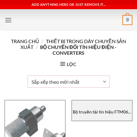
Bỏ
ADD ANYTHING HERE OR JUST REMOVE IT...
qua
nội
0
dung
TRANG CHỦ
/
THIẾT BỊ TRONG DÂY CHUYỀN SẢN
XUẤT
/
BỘ CHUYỂN ĐỔI TÍN HIỆU ĐIỆN -
CONVERTERS
LỌC
Bộ truyền tải tín hiệu FTM06D
EYC-Tech