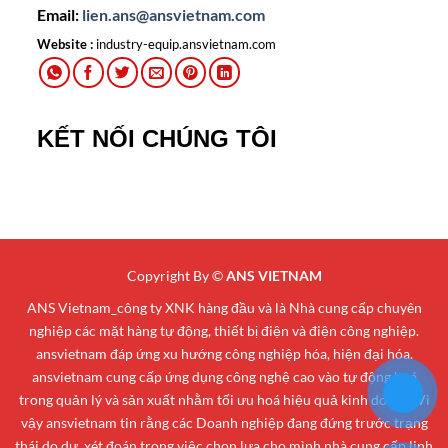
Email:
lien.ans@ansvietnam.com
Website :
industry-equip.ansvietnam.com
KẾT NỐI CHÚNG TÔI
Copyright By ©
ANS VIETNAM
ANS Vietnam_công ty XNK hàng đầu và là Nhà cung cấp chuyên
nghiệp các mặt hàng tự động, thiết bị điện và điện công nghiệp.
ansvietnam đáp ứng xu hướng công nghiệp hóa, hiện đại hóa.
ansvietnam cung cấp ứng dụng công nghệ cao vào tự động hoá
trong quản lý và sản xuất nhằm tối ưu hoá hiệu quả kinh doanh. Vì
vậy ansvietnam tin rằng các Doanh nghiệp đang đứng trước trạng
thái do dự, xét đoán trong việc chọn lựa cho mình nhà cung cấp linh