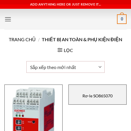
Bỏ
ADD ANYTHING HERE OR JUST REMOVE IT...
qua
nội
0
dung
TRANG CHỦ
/
THIẾT BỊ AN TOÀN & PHỤ KIỆN ĐIỆN
LỌC
Rơ-le SO865070