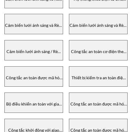
ánh sáng an toàn LCA 4
Euchner – ELECTRONIC-KEY-
MASTER / SLAVE Euchner
SYSTEM EKS Euchner
Cảm biến lưới ánh sáng và Rèm
Cảm biến lưới ánh sáng và Rèm
ánh sáng an toàn LCA 4
ánh sáng an toàn LCA 2
Euchner
Euchner
Cảm biến lưới ánh sáng / Rèm
Công tắc an toàn cơ điện theo
ánh sáng an toàn Euchner –
tiêu chuẩn ATEX Euchner
LIGHT GRIDS AND LIGHT
CURTAINS Euchner
Công tắc an toàn được mã hóa
Thiết bị kiểm tra an toàn điện
bộ phát đáp theo tiêu chuẩn
năng Euchner theo tiêu chuẩn
ATEX Euchner
ATEX Euchner
Bộ điều khiển an toàn với giao
Công tắc an toàn được mã hóa
diện AS – Safety monitors with
từ tính với giao diện AS
AS‑Interface Euchner
Euchner
Công tắc khởi động với giao
Công tắc an toàn được mã hóa