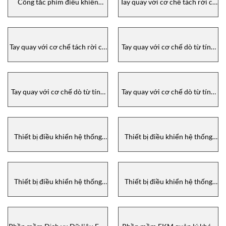
Công tắc phím điều khiển
Tay quay với cơ chế tách rời cơ
Euchner- Joystick switches
học Euchner HWB –
Euchner
HANDWHEEL HWB Euchner
Tay quay với cơ chế tách rời cơ
Tay quay với cơ chế dò từ tính
học Euchner HWA –
Euchner HKD- HANDWHEEL
HANDWHEEL HWA Euchner
HKD Euchner
Tay quay với cơ chế dò từ tính
Tay quay với cơ chế dò từ tính
Euchner HKC- HANDWHEEL
Euchner HKB – HANDWHEEL
HKC Euchner
HKB Euchner
Thiết bị điều khiển hệ thống
Thiết bị điều khiển hệ thống
cầm tay HBL Euchner
cầm tay HBM Euchner
Thiết bị điều khiển hệ thống
Thiết bị điều khiển hệ thống
cầm tay HBA Euchner
cầm tay và vô lăng Euchner-
Hand-held pendant stations
and hand wheels Euchner