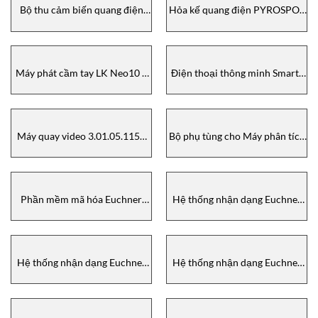
Bộ thu cảm biến quang điện
Hỏa kế quang điện PYROSPOT
qua tia LE25C.1/4P-M12 / Part
DT 4L Dias Infrared
no: 50139697 Leuze
Máy phát cầm tay LK Neo10 +
Điện thoại thông minh Smart-
ACRM15 Autec
Ex02 ROW DZ1 / 480986-
100006 Ecom-EX
Máy quay video 3.01.05.1156
Bộ phụ tùng cho Máy phân tích
MRC
chất khử oxy 9586 sc
09186=A=8000 HACH
Phần mềm mã hóa Euchner
Hệ thống nhận dạng Euchner
Transponder Coding software
CIS3A-MINI – Identification
Euchner
systems CIS3A-MINI Euchner
Hệ thống nhận dạng Euchner
Hệ thống nhận dạng Euchner
CIS3A- Identification systems
CIS3 – Identification systems
CIS3A Euchner
CIS3 Euchner