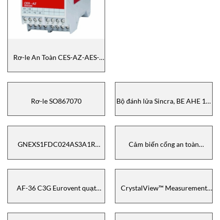
Rơ-le An Toàn CES-AZ-AES-
02B Euchner
Rơ-le SO867070
Bộ đánh lửa Sincra, BE AHE 10,
VXAHE10/350/ATEX, đại lý
Sincra Vietnam
GNEXS1FDC024AS3A1R
Cảm biến cổng an toàn
E2S,Alarm Horn Sounder – Còi
Fortress EN2T6EKL3SL461
báo động
AF-36 C3G Eurovent quạt
CrystalView™ Measurement
thông gió nông nghiệp –
System AGR-AGR Vietnam
Eurovent AF-36 C3G
Agriculture Ventilation Fan