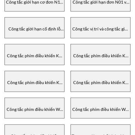
Công tắc giới hạn cơ đơn N1A
Công tắc giới hạn đơn N01 và
Euchner – Mechanical single
NB01 SN01 Euchner
limit switches N1A Euchner
Công tắc giới hạn cố định lỗ
Công tắc vị trí và công tắc giới
đơn EGT, EGM và EGZ Euchner
hạn Euchner – Position
switches and multiple limit
switches Euchner
Công tắc phím điều khiển KC
Công tắc phím điều khiển KE
Euchner- Joystick switches KC
Euchner- Joystick switches KE
Euchner
Euchner
Công tắc phím điều khiển KF
Công tắc phím điều khiển KB
Euchner- Joystick switches KF
Euchner- Joystick switches KB
Euchner
Euchner
Công tắc phím điều khiển WE
Công tắc phím điều khiển WK
Euchner- Joystick switches WE
Euchner – Joystick switches
Euchner
WK Euchner