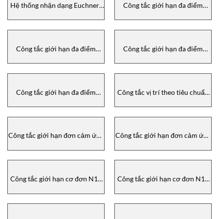
Hệ thống nhận dạng Euchner-
Công tắc giới hạn đa điểm
Identification systems Euchner
Euchner, horizontal GLBF
Euchner
Công tắc giới hạn đa điểm
Công tắc giới hạn đa điểm
Euchner, upright GSBF –
Euchner, upright SN – Multiple
Multiple limit switch, upright
limit switch, upright SN
GSBF Euchner
Euchner
Công tắc giới hạn đa điểm
Công tắc vị trí theo tiêu chuẩn
Euchner, upright RGBF –
EN 50041 NG Euchner –
Multiple limit switch, upright
Position switches according to
RGBF Euchner
EN 50041 NG Euchner
Công tắc giới hạn đơn cảm ứng
Công tắc giới hạn đơn cảm ứng
ESN Euchner – Inductive single
ENA Euchner – Inductive single
limit switches ESN Euchner
limit switches ENA Euchner
Công tắc giới hạn cơ đơn N11
Công tắc giới hạn cơ đơn N10
Euchner – Mechanical single
Euchner – Mechanical single
limit switches N11 Euchner
limit switches N10 Euchner