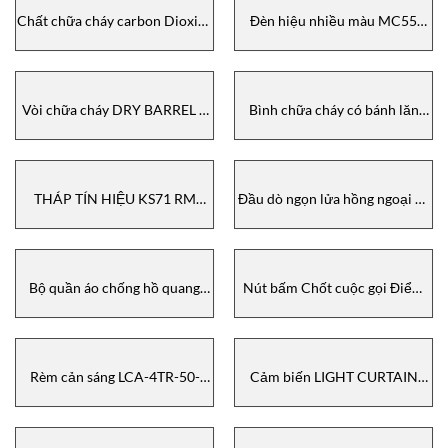
Chất chữa cháy carbon Dioxide
Đèn hiệu nhiều màu MC55
Bình chữa cháy có bánh xe
RGY CABLE 24VDC
35051 Buckeye, USA / NAFFCO
240.210.55 WERMA
Vòi chữa cháy DRY BARREL 6
Bình chữa cháy có bánh lăn
“Đầu cuối cơ học 150 NFH (M)
30110 Buckeye, USA / NAFFCO
NAFFCO
THÁP TÍN HIỆU KS71 RM
Đầu dò ngọn lửa hồng ngoại đa
24VAC / DC GN / YE / RD
phổ 2 x M20 Entry 316 SS Part
649.240.05 WERMA
no: 2200.0021.11 Flame
SENSOR / FDS303 Micropack
Bộ quần áo chống hồ quang
Nút bấm Chốt cuộc gọi Điểm
điện KIT­40 size L SK40L­SPL
SM87PBLSD1BOYNR MEDC
Salisbury/ Honeywell
Rèm cản sáng LCA-4TR-50-
Cảm biến LIGHT CURTAIN
1210 Euchner
LCA-4TR-50-1210-AP-156579
/ Order no.: 156579 Euchner