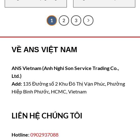
diện AS – Enabling switches
bộ phát đáp với giao diện AS
with AS‑Interface Euchner
Euchner
1
2
3
VỀ ANS VIỆT NAM
ANS Vietnam (Anh Nghi Son Service Trading Co.,
Ltd.)
Add:
135 Đường số 2 Khu Đô Thị Vạn Phúc, Phường
Hiệp Bình Phước, HCMC, Vietnam
LIÊN HỆ CHÚNG TÔI
Hotline:
0902937088