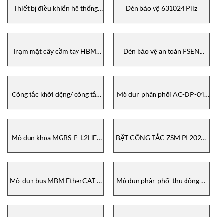
Thiết bị điều khiển hệ thống
Đèn bảo vệ 631024 Pilz
cầm tay HBM-112392 (ORDER
NO. 112392) Euchner
Trạm mặt dây cầm tay HBM-
Đèn bảo vệ an toàn PSEN
112392 Euchner
op4H-A-30-090/1 Pilz
Công tắc khởi động/ công tắc
Mô đun phân phối AC-DP-04-
kích hoạt series ZSM Euchner
SA-120861 (ORDER NO.
120861) new version V 2.0.0
Euchner
Mô đun khóa MGBS-P-L2HE-
BẬT CÔNG TẮC ZSM PI 2022-
AR-U-R-SH-164688 (ORDER
004 Euchner
NO. 164688) Euchner
Mô-đun bus MBM EtherCAT P
Mô đun phân phối thụ động PI
– PI 2022-002 Euchner
2022-001 Euchner