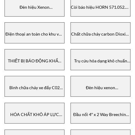
Đèn hiệu Xenon
Còi báo hiệu HORN 571.052.68
XB11B02406RYBNYPRZ
WERMA
Cooper Medc/ Crouse-Hinds
Điện thoại an toàn cho khu vực
Chất chữa cháy carbon Dioxide
khắc nghiệt 212-02-5028-400
Bình chữa cháy có bánh xe C-
GAI-Tronics
50-SE Buckeye, USA / NAFFCO
THIẾT BỊ BÁO ĐỘNG KHẨN
Trụ cứu hỏa dạng khô chuẩn
CẤP CHỦ ĐỘNG
Kitemark/LPCB 150 NFH (M)
SM87PBLSD1BOYNR MEDC
Buckeye
Bình chữa cháy xe đẩy C02
Đèn hiệu xenon
35050/ 35100 Buckeye
XB11B02406RYBNYPRZ
MEDC
HÓA CHẤT KHÔ ÁP LỰC
Đầu nối 4″ x 2 Way Breeching
ĐƯỢC BẢO QUẢN CÓ BÁNH
Inlet Buckeye, USA / NAFFCO
XE W / LỐP CAO SU 30110
Buckeye, USA / NAFFCO