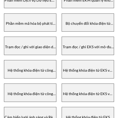
Phần mềm Dịch vụ Dữ liệu EKS
Phần mềm EKM quản lý khóa
Euchner – EKS Data Service
điện tử Euchner- Electronic-
software Euchner
Key-Manager EKM software
Euchner
Phần mềm mã hóa bộ phát tín
Bộ chuyển đổi khóa điện tử
hiệu TC – Transponder Coding
EKS Light Euchner
software TC Euchner
Trạm đọc / ghi với giao diện dữ
Trạm đọc / ghi EKS với mô-đun
liệu cho các ứng dụng an toàn
giao diện dữ liệu Euchner
Mô-đun EKS FSA Euchner
Hệ thống khóa điện tử công
Hệ thống khóa điện tử EKS với
nghiệp khóa điện tử EKS FSA
giao diện dữ liệu Euchner
nhỏ gọn Euchner
Hệ thống khóa điện tử công
Hệ thống khóa điện tử EKS với
nghiệp khóa điện tử với giao
giao diện dữ liệu Euchner
diện dữ liệu EKS FSA Euchner
Cảm biến lưới ánh sáng và Rèm
Hệ thống khóa điện tử EKS