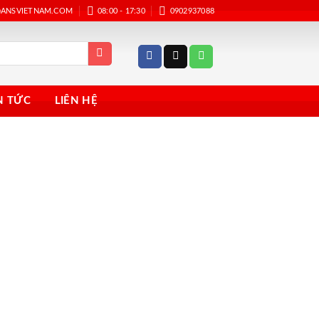
@ANSVIETNAM.COM
08:00 - 17:30
0902937088
N TỨC
LIÊN HỆ