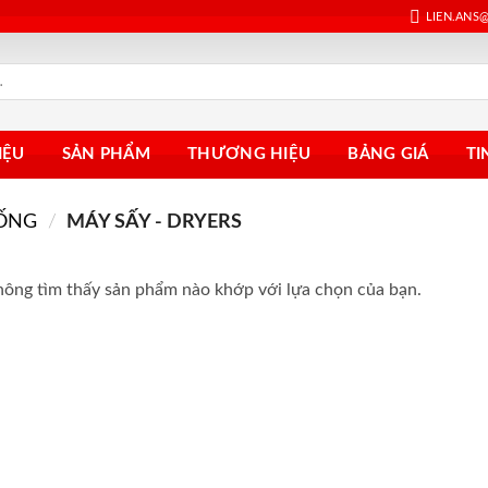
LIEN.ANS
IỆU
SẢN PHẨM
THƯƠNG HIỆU
BẢNG GIÁ
TI
HỐNG
/
MÁY SẤY - DRYERS
ông tìm thấy sản phẩm nào khớp với lựa chọn của bạn.