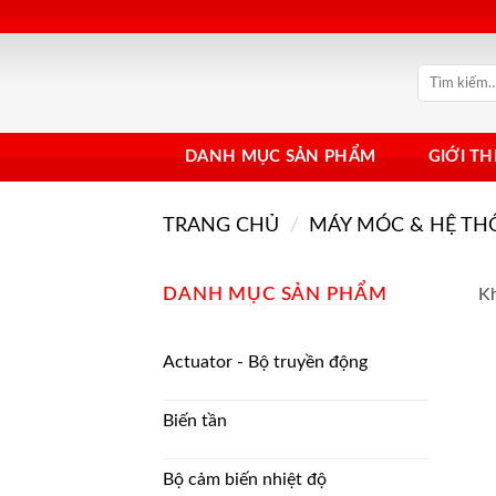
Bỏ
qua
nội
Tìm
dung
kiếm:
DANH MỤC SẢN PHẨM
GIỚI TH
TRANG CHỦ
/
MÁY MÓC & HỆ T
DANH MỤC SẢN PHẨM
Kh
Actuator - Bộ truyền động
Biến tần
Bộ cảm biến nhiệt độ