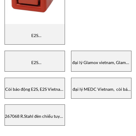
E2S
D1xP2N21R1A1GAC230MN1B1G,
Nút nhấn khẩn cấp E2S, E2S
vietnam, đại lý E2S tại vietnam
E2S
đại lý Glamox vietnam, Glamox
STEXB2LD2DC024AS1M1R/R,
9840094000, đèn chống cháy
còi báo động E2S, E2S Vietnam,
nổ Glamox, Aqua Signal
đại lý E2S Vietnam, Alarm
Vietnam, Glamox Vietnam
Sounder E2S, còi báo cháy E2S
Còi báo động E2S, E2S Vietnam,
đại lý MEDC Vietnam, còi báo
GNEXCP7PTDPLBP3A1ZN,
hiệu chống cháy nổ MEDC
D1xS1FDC024BS3A1R, đại lý
DB3BDG048T2BBR, MEDC
E2S Vietnam
Vietnam
267068 R.Stahl đèn chiếu tuyến
tính / 267068 R.Stahl Linear
Luminaire