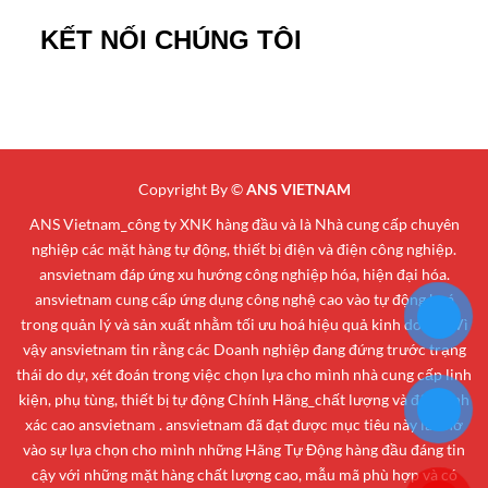
KẾT NỐI CHÚNG TÔI
Copyright By ©
ANS VIETNAM
ANS Vietnam_công ty XNK hàng đầu và là Nhà cung cấp chuyên
nghiệp các mặt hàng tự động, thiết bị điện và điện công nghiệp.
ansvietnam đáp ứng xu hướng công nghiệp hóa, hiện đại hóa.
ansvietnam cung cấp ứng dụng công nghệ cao vào tự động hoá
trong quản lý và sản xuất nhằm tối ưu hoá hiệu quả kinh doanh. Vì
vậy ansvietnam tin rằng các Doanh nghiệp đang đứng trước trạng
thái do dự, xét đoán trong việc chọn lựa cho mình nhà cung cấp linh
kiện, phụ tùng, thiết bị tự động Chính Hãng_chất lượng và độ chính
xác cao ansvietnam . ansvietnam đã đạt được mục tiêu này là nhờ
vào sự lựa chọn cho mình những Hãng Tự Động hàng đầu đáng tin
cậy với những mặt hàng chất lượng cao, mẫu mã phù hợp và có