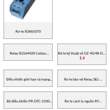
Rơ-le SO865070
Relay SG564420 Celduc
Rờ le kỹ thuật số GZ-40/48-D-0
1
₫
Vietnam
GEFRAN VIETNAM
Điều khiển giới hạn và mạng
Rơ le bảo vệ Relay, SEL-
Mueller+Ziegler Vietnam
2664XX0XXX, Sel Vietnam
Bộ điều khiển PR-DTC-2100
Rơ le cách ly nguồn RY
PORA VIETNAM
Hengstler Vietnam