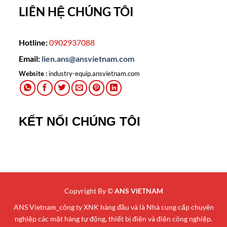
LIÊN HỆ CHÚNG TÔI
Hotline:
0902937088
Email:
lien.ans@ansvietnam.com
Website :
industry-equip.ansvietnam.com
KẾT NỐI CHÚNG TÔI
Copyright By ©
ANS VIETNAM
ANS Vietnam_công ty XNK hàng đầu và là Nhà cung cấp chuyên
nghiệp các mặt hàng tự động, thiết bị điện và điện công nghiệp.