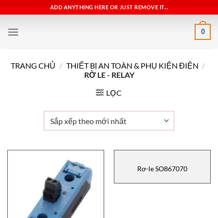
Bỏ
ADD ANYTHING HERE OR JUST REMOVE IT...
qua
nội
0
dung
TRANG CHỦ
/
THIẾT BỊ AN TOÀN & PHỤ KIỆN ĐIỆN
/
RỜ LE - RELAY
LỌC
Rơ-le SO867070