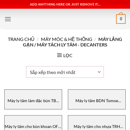
Bỏ
ADD ANYTHING HERE OR JUST REMOVE IT...
qua
nội
0
dung
TRANG CHỦ
/
MÁY MÓC & HỆ THỐNG
/
MÁY LẮNG
GẠN / MÁY TÁCH LY TÂM - DECANTERS
LỌC
Máy ly tâm làm đặc bùn TBD
Máy ly tâm BDN Tomoe
Tomoe Vietnam
Vietnam
Máy ly tâm cho bùn khoan OFM
Máy ly tâm cho nhựa TRH