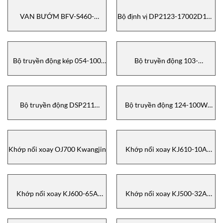
VAN BƯỚM BFV-S460-
Bộ định vị DP2123-17002D130
DN32/XF Kinetrol
Kinetrol
Bộ truyền động kép 054-100
Bộ truyền động 103-
Kinetrol
400EL1000M KINETROL
Bộ truyền động DSP211
Bộ truyền động 124-100W
KINETROL
KINETROL
Khớp nối xoay OJ700 Kwangjin
Khớp nối xoay KJ610-10A
Kwangjin
Khớp nối xoay KJ600-65A
Khớp nối xoay KJ500-32A
Kwangjin
Kwangjin