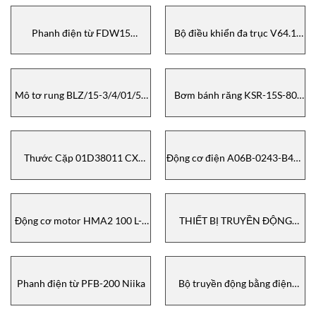
Phanh điện từ FDW15
Bộ điều khiển đa trục V64.1
205VDC Precima
Gessmann
Mô tơ rung BLZ/15-3/4/01/50
Bơm bánh răng KSR-15S-80
Invicta Vibrators
Daito Kogyo
Thước Cặp 01D38011 CX
Động cơ điện A06B-0243-B400
NANO RESPA
FANUC
Động cơ motor HMA2 100 L-2
THIẾT BỊ TRUYỀN ĐỘNG
IE2 Hoyer
QUAY ĐIỆN 2SA7321-0CE00-
4BB4-Z-B49+B99 Sipos
Phanh điện từ PFB-200 Niika
Bộ truyền động bằng điện
IQT500 F10 Rotork