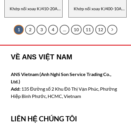
Khớp nối xoay KJ410-20A
Khớp nối xoay KJ400-10A
Kwangjin
Kwangjin
1
2
3
4
…
10
11
12
VỀ ANS VIỆT NAM
ANS Vietnam (Anh Nghi Son Service Trading Co.,
Ltd.)
Add:
135 Đường số 2 Khu Đô Thị Vạn Phúc, Phường
Hiệp Bình Phước, HCMC, Vietnam
LIÊN HỆ CHÚNG TÔI