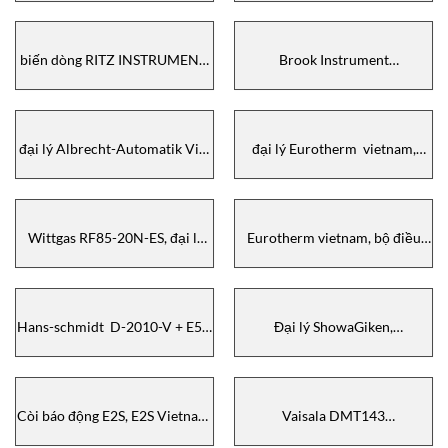
RITZ RK2312, RITZ
400F, Aryung ACP-250F,
INSTRUMENT Vietnam
Aryung Vietnam
biến dòng RITZ INSTRUMENT,
Brook Instrument
RITZ INSTRUMENT vietnam,
3809GBD08DBAC1D2A000,
đại lý RITZ INSTRUMENT, RITZ
Lưu lượng kế Brook
INSTRUMENT distributor, RITZ
Instrument , Brook Instrument
INSTRUMENT GSWS12-01RS
distributors , Brook Instrument
đại lý Albrecht-Automatik Viet
đại lý Eurotherm vietnam,
vietnam
Nam, Van Albrecht-Automatik
Eurotherm EPOWER/3PH-
Viet Nam, Albrecht-Automatik
160A/690V/230V,
KVAZRV2506
Eurotherm vietnam
Wittgas RF85-20N-ES, đại lý
Eurotherm vietnam, bộ điều
Wittgas tại vietnam, Flashback
khiển nhiệt độ Eurotherm, đại
Arrestor Wittgas
lý Eurotherm, distributor
Eurotherm vietnam
Hans-schmidt D-2010-V + E50,
Đại lý ShowaGiken,
Máy đo độ dày Hans-schmidt
ShowaGiken Vietnam, RXE
vietnam, đại lý Hans-schmidt
2140, Rotary Joint ShowaGiken
vietnam
vietnam
Còi báo động E2S, E2S Vietnam,
Vaisala DMT143
GNEXCP7PTDPLBP3A1ZN,
G1C1A1A5A2ASX, đại lý