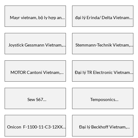
D1xS1FDC024BS3A1R, đại lý
Vaisala Vietnam, Vaisala
E2S Vietnam
HMP60 C12A1A1A0
Mayr vietnam, bộ ly hợp an
đại lý Erinda/ Delta Vietnam,
toàn Mayr vietnam, đại lý Mayr
Delta sensor TL 0277, Laser
vietnam
Meter Delta sensor Vietnam
Joystick Gessmann Vietnam,
Stemmann-Technik Vietnam,
đại lý Gessmann Vietnam, Cần
Stemmann-Technik 6264182,
điều khiển Gessmann
đại lý Stemmann-Technik
Vietnam
MOTOR Cantoni Vietnam,
Đại lý TR Electronic Vietnam,
Cantoni 3SIE160M4, động cơ
TR Electronic CDS582M-
Cantoni Vietnam
00047, Encoder TR Electronic
Vietnam,
Sew S67
Temposonics
DRN100LS4/BE5HF/TF,
RH5MA0145M01P021S1011G8,
gearmotors Sew vietnam
cảm biến Temposonics vietnam
Onicon F-1100-11-C3-12XX,
Đại lý Beckhoff Vietnam,
flow meter Onicon Vietnam,
Beckhoff BK9103, EtherCAT
Onicon Vietnam
Beckhoff, Beckhoff vietnam