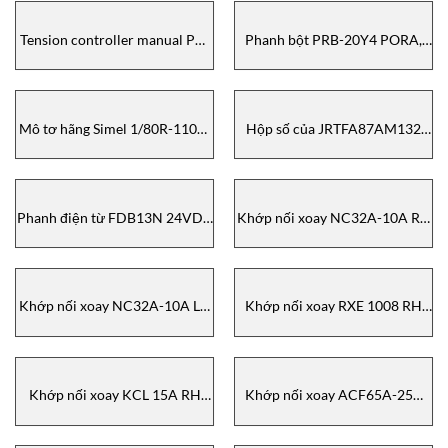
Tension controller manual PR-
Phanh bột PRB-20Y4 PORA,
DTC-2000, PORA vietnam
đại lý pora vietnam
Mô tơ hãng Simel 1/80R-1100-
Hộp số của JRTFA87AM132
2T-54 IE3 Simel
JIE/ HAARSLEV
Phanh điện từ FDB13N 24VDC
Khớp nối xoay NC32A-10A RH
20Nm Precima
Showa giken
Khớp nối xoay NC32A-10A LH
Khớp nối xoay RXE 1008 RH
Showa giken
SHOWA GIKEN
Khớp nối xoay KCL 15A RH
Khớp nối xoay ACF65A-25A
SHOWA GIKEN
SHOWA GIKEN Vietnam