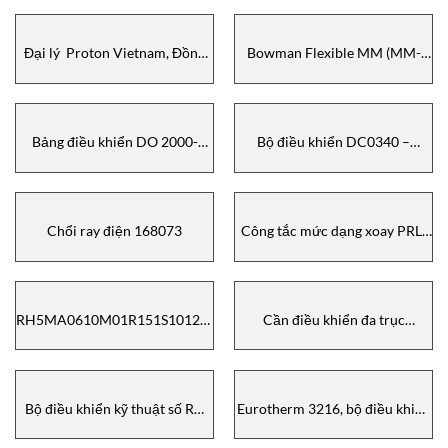
Đại lý Proton Vietnam, Đồng
Bowman Flexible MM (MM-
hồ đo đường kính Proton,
14K 9-14H)
00057MC001, 00057SW010,
00041CT005, Proton vietnam
Bảng điều khiển DO 2000-
Bộ điều khiển DC0340 –
00308386
00320444
Chổi ray điện 168073
Công tắc mức dạng xoay PRL-
101
RH5MA0610M01R151S1012B6
Cần điều khiển đa trục
TEMPOSONICS
V64B1DD-01ZC+01ZC
Bộ điều khiển kỹ thuật số RK
Eurotherm 3216, bộ điều khiển
4004
nhiệt độ Eurotherm