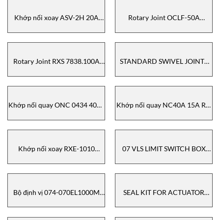
Khớp nối xoay ASV-2H 20A
Rotary Joint OCLF-50A
SHOWA GIKEN
SHOWA GIKEN
Rotary Joint RXS 7838.100A
STANDARD SWIVEL JOINTS
SHOWA GIKEN
CS-1 50A x 10K SHOWA
GIKEN
Khớp nối quay ONC 0434 40A-
Khớp nối quay NC40A 15A RH
15A RH SHOWA GIKEN
SHOWA GIKEN
Khớp nối xoay RXE-1010
07 VLS LIMIT SWITCH BOX
SHOWA GIKEN
074-004UV02000M Kinetrol
Bộ định vị 074-070EL1000M
SEAL KIT FOR ACTUATOR
Kinetrol
MODEL 14 SP047 Kinetrol