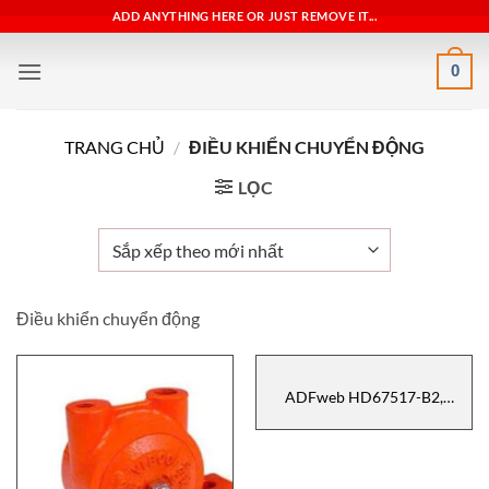
Bỏ
ADD ANYTHING HERE OR JUST REMOVE IT...
qua
nội
0
dung
TRANG CHỦ
/
ĐIỀU KHIỂN CHUYỂN ĐỘNG
LỌC
Điều khiển chuyển động
ADFweb HD67517-B2,
Gateway ADFweb, bộ chuyển
đổi giao thức truyền thông
ADFweb, đại lý ADFweb
vietnam