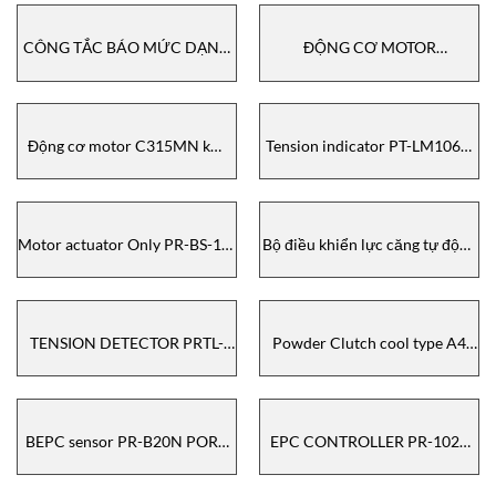
CÔNG TẮC BÁO MỨC DẠNG
ĐỘNG CƠ MOTOR
XOAY SEX50000-
I08HT1KG8 Higen MOTOR
ABBBCB439C0500 FineTek
Động cơ motor C315MN kW
Tension indicator PT-LM106D
132 4 poles B3 V.380 Delta 50
PORA, đại lý pora vietnam
HZ Electro Adda
Motor actuator Only PR-BS-15-
Bộ điều khiển lực căng tự động
60 PORA, đại lý pora vietnam
PR-DTC-4100.A, PORA vietnam
TENSION DETECTOR PRTL-
Powder Clutch cool type A4
200A PORA, Pora vietnam
PRC-20A4 PORA, đại lý Pora
vietnam
BEPC sensor PR-B20N PORA
EPC CONTROLLER PR-102B
vietnam
PORA, đại lý pora vietnam