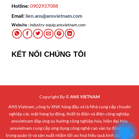
Hotline:
0902937088
Email:
lien.ans@ansvietnam.com
Website :
industry-equip.ansvietnam.com
KẾT NỐI CHÚNG TÔI
Copyright By ©
ANS VIETNAM
ANS Vietnam_công ty XNK hàng đầu và là Nhà cung cấp chuyên
nghiệp các mặt hàng tự động, thiết bị điện và điện công nghiệp.
ansvietnam đáp ứng xu hướng công nghiệp hóa, hiện đại hóa.
ansvietnam cung cấp ứng dụng công nghệ cao vào tự động hoá
trong quản lý và sản xuất nhằm tối ưu hoá hiệu quả kinh doanh. Vì