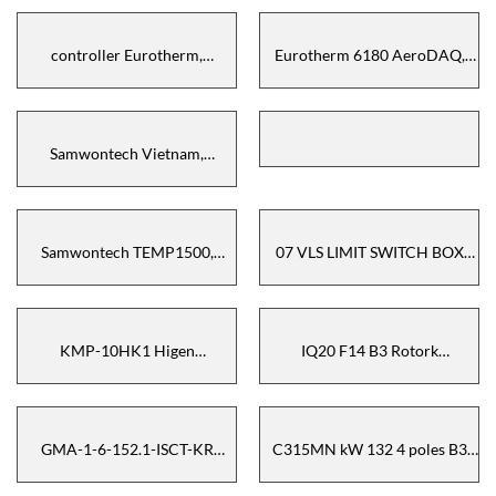
controller Eurotherm,
Eurotherm 6180 AeroDAQ,
Eurotherm Nanodac Recorder
Máy ghi đồ họa 6180
AeroDAQ, Eurotherm Vietnam
Samwontech Vietnam,
Samwontech TEMP2500S, Bộ
điều khiển kiểm tra đa nhiệt
Samwontech Vietnam
Samwontech TEMP1500,
07 VLS LIMIT SWITCH BOX
controller Samwontech, bộ
074-004UV02000M Kinetrol
điều khiển nhiệt độ
(Sao chép)
Samwontech,
KMP-10HK1 Higen
IQ20 F14 B3 Rotork
Vietnam,Motor 7.5 kW
Vietnam,Actuator
GMA-1-6-152.1-ISCT-KR
C315MN kW 132 4 poles B3
Maxcess Vietnam,FIFE
V.380 Delta 50 HZ Electro
Actuator Maxcess Vietnam
Adda