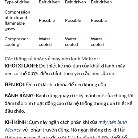
Type of drive
Belt driven
Belt driven
Belt driven
Compression
of toxic and
Possible
Possible
Possible
flammable
gases
Compressor
Water-
Water-
Water-
cooling
cooled
cooled
cooled
Các thông số khác về máy nén lạnh Mehrer:
KHỐI XI LANH:
Do thiết kế mô-đun của khối xi lanh, máy
nén có thể được điều chỉnh theo yêu cầu nén của nó.
ĐÈN RỌI:
Đèn rọi là chìa khóa để nén không dầu.
BÁNH RĂNG:
Bánh răng quay cực kỳ mạnh mẽ của chúng tôi
đảm bảo tính hoạt động cao của hệ thống thông qua thiết kế
đầu chéo.
KHÍ KÍNH:
Cụm này ngăn cách phần khí của
máy nén lạnh
Mehrer
với phần truyền động. Nó ngăn không cho khí từ
không gian nén đi vào đèn rọi. Các tuyến khí được thiết kế