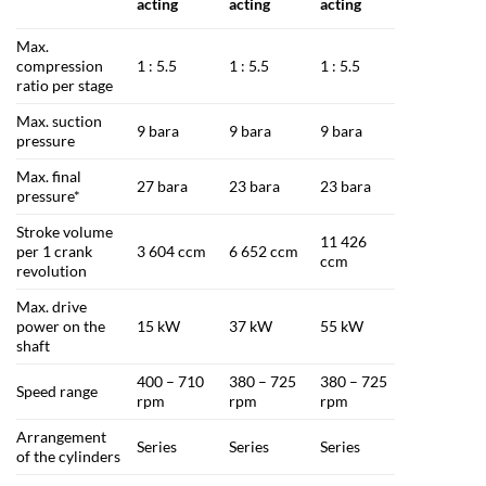
acting
acting
acting
Max.
compression
1 : 5.5
1 : 5.5
1 : 5.5
ratio per stage
Max. suction
9 bara
9 bara
9 bara
pressure
Max. final
27 bara
23 bara
23 bara
pressure*
Stroke volume
11 426
per 1 crank
3 604 ccm
6 652 ccm
ccm
revolution
Max. drive
power on the
15 kW
37 kW
55 kW
shaft
400 – 710
380 – 725
380 – 725
Speed range
rpm
rpm
rpm
Arrangement
Series
Series
Series
of the cylinders