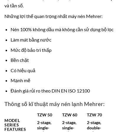
và tần số.
Những lợi thế quan trọng nhất máy nén Mehrer:
Nén 100% không dầu mà không cần sử dụng bộ lọc
Làm mát bằng nước
Mức độ bảo trì thấp
Bền chặt
Có hiệu quả
Mạnh mẽ
Đánh giá rủi ro theo DIN EN ISO 12100
Thông số kĩ thuật máy nén lạnh Mehrer:
TZW 50
TZW 60
TZW 70
MODEL
2-stage,
2-stage,
2-stage,
SERIES
single-
single-
double-
FEATURES