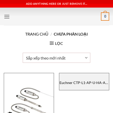
Bỏ
ADD ANYTHING HERE OR JUST REMOVE IT...
qua
nội
0
dung
TRANG CHỦ
/
CHƯA PHÂN LOẠI
LỌC
Euchner CTP-L1-AP-U-HA-AE-
SA-126912, SAFETY SWITCH
Euchner, cảm biến an toàn
Euchner, đại lý Euchner
vietnam