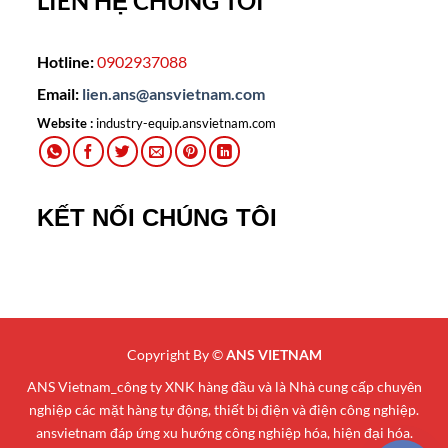
LIÊN HỆ CHÚNG TÔI
Hotline:
0902937088
Email:
lien.ans@ansvietnam.com
Website :
industry-equip.ansvietnam.com
KẾT NỐI CHÚNG TÔI
Copyright By ©
ANS VIETNAM
ANS Vietnam_công ty XNK hàng đầu và là Nhà cung cấp chuyên
nghiệp các mặt hàng tự động, thiết bị điện và điện công nghiệp.
ansvietnam đáp ứng xu hướng công nghiệp hóa, hiện đại hóa.