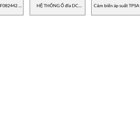
í F082442 –
HỆ THỐNG Ổ đĩa DC
Cảm biến áp suất TPSA
2000-N
S4TP07 TPD32-EV-
4-M-B01C-T-V
0XX Gefran
500/600-280-2B-B
2130X000X00 Gefra
GEFRAN