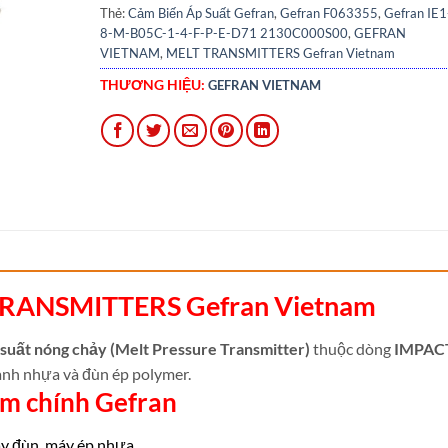
Thẻ:
Cảm Biến Áp Suất Gefran
,
Gefran F063355
,
Gefran IE1
8-M-B05C-1-4-F-P-E-D71 2130C000S00
,
GEFRAN
VIETNAM
,
MELT TRANSMITTERS Gefran Vietnam
THƯƠNG HIỆU:
GEFRAN VIETNAM
TRANSMITTERS Gefran Vietnam
 suất nóng chảy (Melt Pressure Transmitter)
thuộc dòng
IMPAC
ành nhựa và đùn ép polymer.
iểm chính Gefran
áy đùn, máy ép nhựa