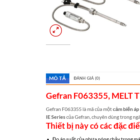
MÔ TẢ
ĐÁNH GIÁ (0)
Gefran F063355, MELT 
Gefran
F063355 là mã của một
cảm biến áp
IE Series
của Gefran, chuyên dùng trong ng
Thiết bị này có các đặc đ
Đo áp suất của nhựa nóng chảy trong m