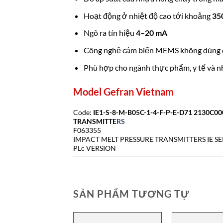
Hoạt động ở nhiệt độ cao tới khoảng
35
Ngõ ra tín hiệu
4–20 mA
Công nghệ cảm biến MEMS không dùng dầ
Phù hợp cho ngành thực phẩm, y tế và n
Model Gefran Vietnam
Code:
IE1-S-8-M-B05C-1-4-F-P-E-D71 2130C0
TRANSMITTE
RS
F063355
IMPACT MELT PRESSURE TRANSMITTERS IE SE
PLc VERSION
SẢN PHẨM TƯƠNG TỰ