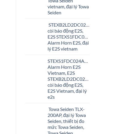
Towa Seiden
vietnam, đại lý Towa
Seiden
STEXB2LD2DC024AS1A1R/A,
còi báo động E2S,
E2S STEXS1FDC024AS1A1R,
Alarm Horn E2S, đại
lý E2S vietnam
STEXS1FDC024AS1A1R,
Alarm Horn E2S
Vietnam, E2S
STEXB2LD2DC024AS1A1R/A,
còi báo động E2S,
E2S Vietnam, đại lý
e2s
Towa Seiden TLX-
200AP, đại lý Towa
Seiden, thiết bị đo
mức Towa Seiden,
Towa Seiden