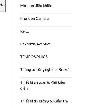
-E-
Bộ chuyển đổi áp suất M32-
Cảm biến QE1008-08-4U-
Mô-dun điều khiển
6-M-B01M-1-4-D
10-000 Gefran
n
2130X000X00 / F008691
Gefran
Phụ kiện Camera
Reitz
Rexrorth/Aventics
TEMPOSONICS
Thắng từ công nghiệp (Brake)
Thiết bị an toàn & Phụ kiện
điện
Thiết bị đo lường & Kiểm tra