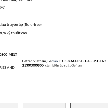
0°C
u truyền áp (fluid-free)
hựa kỹ thuật cao
00S00 MELT
Gefran Vietnam, Ge
fran
IE1-S-8-M-B05C-1-4-F-P-E-D71
2130C000S00,
cảm biến áp suất Gefran
RIES AND