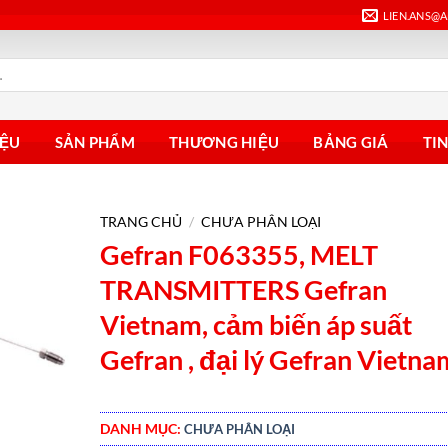
LIEN.ANS@
IỆU
SẢN PHẨM
THƯƠNG HIỆU
BẢNG GIÁ
TI
TRANG CHỦ
/
CHƯA PHÂN LOẠI
Gefran F063355, MELT
TRANSMITTERS Gefran
Vietnam, cảm biến áp suất
Gefran , đại lý Gefran Vietna
DANH MỤC:
CHƯA PHÂN LOẠI