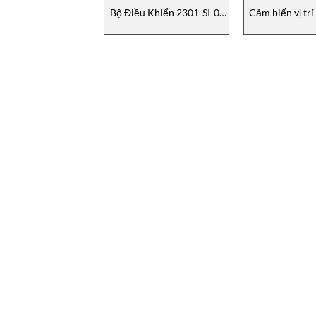
Bộ Điều Khiển 2301-SI-0-
Cảm biến vị tr
2R-1 Gefran
WPP-A-B-
L000X000X00X