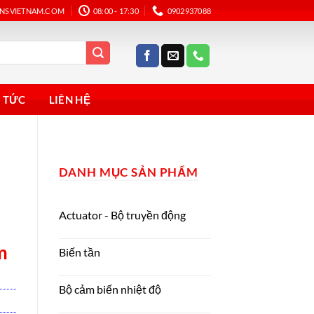
ANSVIETNAM.COM
08:00 - 17:30
0902937088
N TỨC
LIÊN HỆ
DANH MỤC SẢN PHẨM
Actuator - Bộ truyền động
m
Biến tần
Bộ cảm biến nhiệt độ