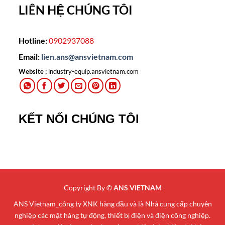
LIÊN HỆ CHÚNG TÔI
Hotline:
0902937088
Email:
lien.ans@ansvietnam.com
Website :
industry-equip.ansvietnam.com
KẾT NỐI CHÚNG TÔI
Copyright By ©
ANS VIETNAM
ANS Vietnam_công ty XNK hàng đầu và là Nhà cung cấp chuyên
nghiệp các mặt hàng tự động, thiết bị điện và điện công nghiệp.