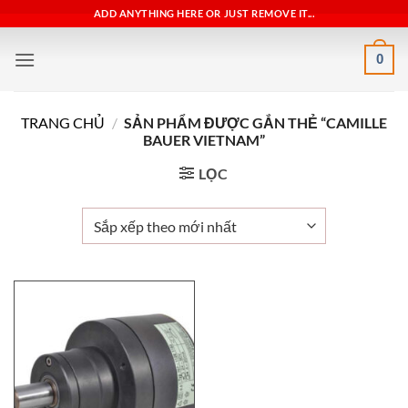
Bỏ
ADD ANYTHING HERE OR JUST REMOVE IT...
qua
nội
0
dung
TRANG CHỦ
/
SẢN PHẨM ĐƯỢC GẮN THẺ “CAMILLE
BAUER VIETNAM”
LỌC