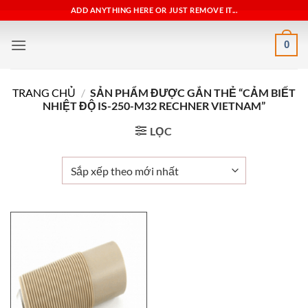
Bỏ
ADD ANYTHING HERE OR JUST REMOVE IT...
qua
nội
0
dung
TRANG CHỦ
/
SẢN PHẨM ĐƯỢC GẮN THẺ “CẢM BIẾT
NHIỆT ĐỘ IS-250-M32 RECHNER VIETNAM”
LỌC