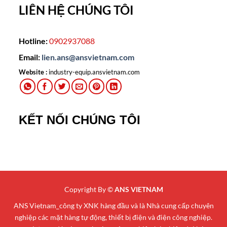
LIÊN HỆ CHÚNG TÔI
Hotline:
0902937088
Email:
lien.ans@ansvietnam.com
Website :
industry-equip.ansvietnam.com
KẾT NỐI CHÚNG TÔI
Copyright By ©
ANS VIETNAM
ANS Vietnam_công ty XNK hàng đầu và là Nhà cung cấp chuyên
nghiệp các mặt hàng tự động, thiết bị điện và điện công nghiệp.