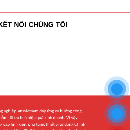
KẾT NỐI CHÚNG TÔI
ông nghiệp. ansvietnam đáp ứng xu hướng công
hằm tối ưu hoá hiệu quả kinh doanh. Vì vậy
cấp linh kiện, phụ tùng, thiết bị tự động Chính