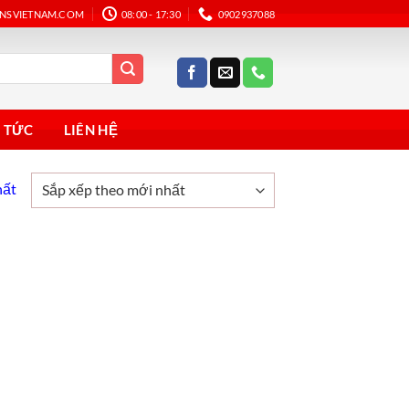
ANSVIETNAM.COM
08:00 - 17:30
0902937088
N TỨC
LIÊN HỆ
hất