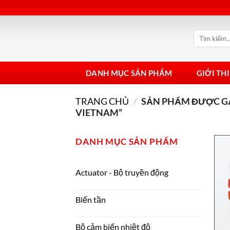
Bỏ
qua
nội
Tìm
dung
kiếm:
DANH MỤC SẢN PHẨM
GIỚI TH
TRANG CHỦ
/
SẢN PHẨM ĐƯỢC GẮ
VIETNAM”
DANH MỤC SẢN PHẨM
Actuator - Bộ truyền động
Biến tần
Bộ cảm biến nhiệt độ