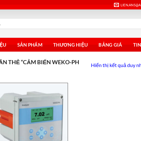
LIEN.ANS@
IỆU
SẢN PHẨM
THƯƠNG HIỆU
BẢNG GIÁ
TI
N THẺ “CẢM BIẾN WEKO-PH
Hiển thị kết quả duy n