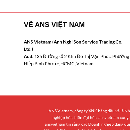
VỀ ANS VIỆT NAM
ANS Vietnam (Anh Nghi Son Service Trading Co.,
Ltd.)
Add:
135 Đường số 2 Khu Đô Thị Vạn Phúc, Phường
Hiệp Bình Phước, HCMC, Vietnam
ANS Vietnam_công ty XNK hàng đầu và là Nhà 
nghiệp hóa, hiện đại hóa. ansvietnam cung
ansvietnam tin rằng các Doanh nghiệp đang đứng