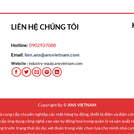
LIÊN HỆ CHÚNG TÔI
Hotline:
0902937088
Email:
lien.ans@ansvietnam.com
Website :
industry-equip.ansvietnam.com
Copyright By ©
ANS VIETNAM
cung cấp chuyên nghiệp các mặt hàng tự động, thiết bị điện và điện c
 cấp ứng dụng công nghệ cao vào tự động hoá trong quản lý và sản xuất n
 trước trạng thái do dự, xét đoán trong việc chọn lựa cho mình nhà cung 