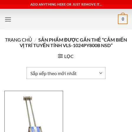
Bỏ
ADD ANYTHING HERE OR JUST REMOVE IT...
qua
nội
0
dung
TRANG CHỦ
/
SẢN PHẨM ĐƯỢC GẮN THẺ “CẢM BIẾN
VỊ TRÍ TUYẾN TÍNH VLS-1024PY800B NSD”
LỌC