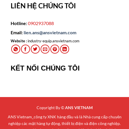
LIÊN HỆ CHÚNG TÔI
Hotline:
0902937088
Email:
lien.ans@ansvietnam.com
Website :
industry-equip.ansvietnam.com
KẾT NỐI CHÚNG TÔI
Copyright By ©
ANS VIETNAM
ANS Vietnam_công ty XNK hàng đầu và là Nhà cung cấp chuyên
nghiệp các mặt hàng tự động, thiết bị điện và điện công nghiệp.