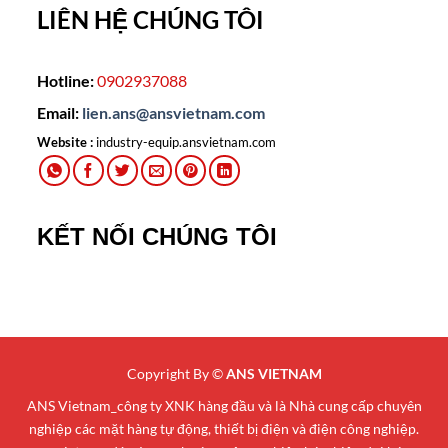
LIÊN HỆ CHÚNG TÔI
Hotline:
0902937088
Email:
lien.ans@ansvietnam.com
Website :
industry-equip.ansvietnam.com
KẾT NỐI CHÚNG TÔI
Copyright By ©
ANS VIETNAM
ANS Vietnam_công ty XNK hàng đầu và là Nhà cung cấp chuyên
nghiệp các mặt hàng tự động, thiết bị điện và điện công nghiệp.