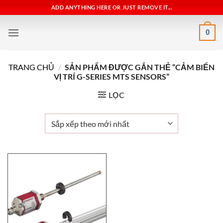
Bỏ
ADD ANYTHING HERE OR JUST REMOVE IT...
qua
nội
0
dung
TRANG CHỦ
/
SẢN PHẨM ĐƯỢC GẮN THẺ “CẢM BIẾN
VỊ TRÍ G-SERIES MTS SENSORS”
LỌC