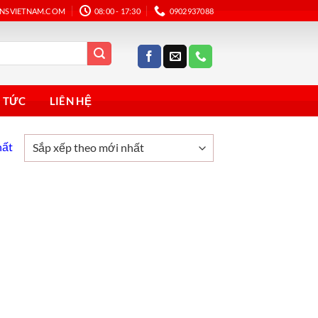
ANSVIETNAM.COM
08:00 - 17:30
0902937088
N TỨC
LIÊN HỆ
hất