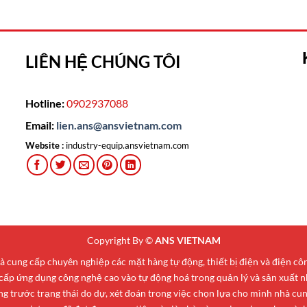
LIÊN HỆ CHÚNG TÔI
Hotline:
0902937088
Email:
lien.ans@ansvietnam.com
Website :
industry-equip.ansvietnam.com
Copyright By ©
ANS VIETNAM
cung cấp chuyên nghiệp các mặt hàng tự động, thiết bị điện và điện c
 cấp ứng dụng công nghệ cao vào tự động hoá trong quản lý và sản xuất n
 trước trạng thái do dự, xét đoán trong việc chọn lựa cho mình nhà cung 