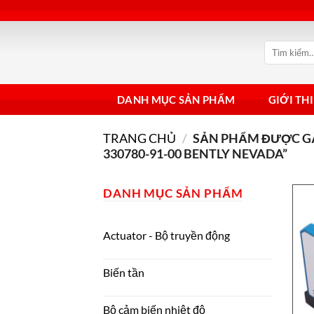
Bỏ
qua
nội
Tìm
dung
kiếm:
DANH MỤC SẢN PHẨM
GIỚI TH
TRANG CHỦ
/
SẢN PHẨM ĐƯỢC GẮ
330780-91-00 BENTLY NEVADA”
DANH MỤC SẢN PHẨM
Actuator - Bộ truyền động
Biến tần
Bộ cảm biến nhiệt độ