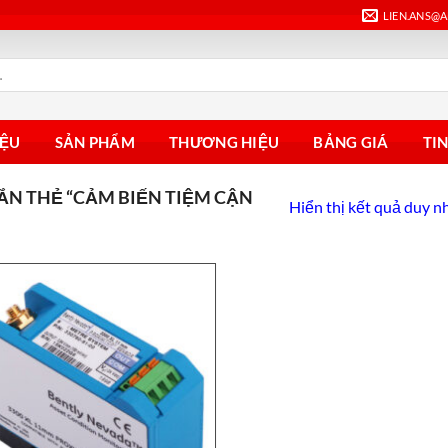
LIEN.ANS@
IỆU
SẢN PHẨM
THƯƠNG HIỆU
BẢNG GIÁ
TI
N THẺ “CẢM BIẾN TIỆM CẬN
Hiển thị kết quả duy n