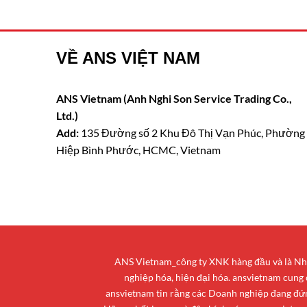
VỀ ANS VIỆT NAM
ANS Vietnam (Anh Nghi Son Service Trading Co.,
Ltd.)
Add:
135 Đường số 2 Khu Đô Thị Vạn Phúc, Phường
Hiệp Bình Phước, HCMC, Vietnam
ANS Vietnam_công ty XNK hàng đầu và là Nhà 
nghiệp hóa, hiện đại hóa. ansvietnam cung
ansvietnam tin rằng các Doanh nghiệp đang đứng