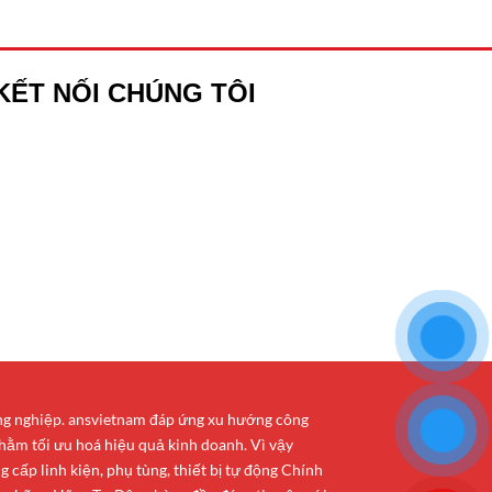
KẾT NỐI CHÚNG TÔI
ông nghiệp. ansvietnam đáp ứng xu hướng công
hằm tối ưu hoá hiệu quả kinh doanh. Vì vậy
cấp linh kiện, phụ tùng, thiết bị tự động Chính