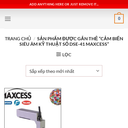
Bỏ
ADD ANYTHING HERE OR JUST REMOVE IT...
qua
nội
0
dung
TRANG CHỦ
/
SẢN PHẨM ĐƯỢC GẮN THẺ “CẢM BIẾN
SIÊU ÂM KỸ THUẬT SỐ DSE-41 MAXCESS”
LỌC