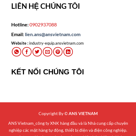
LIÊN HỆ CHÚNG TÔI
Hotline:
0902937088
Email:
lien.ans@ansvietnam.com
Website :
industry-equip.ansvietnam.com
KẾT NỐI CHÚNG TÔI
Copyright By ©
ANS VIETNAM
ANS Vietnam_công ty XNK hàng đầu và là Nhà cung cấp chuyên
nghiệp các mặt hàng tự động, thiết bị điện và điện công nghiệp.