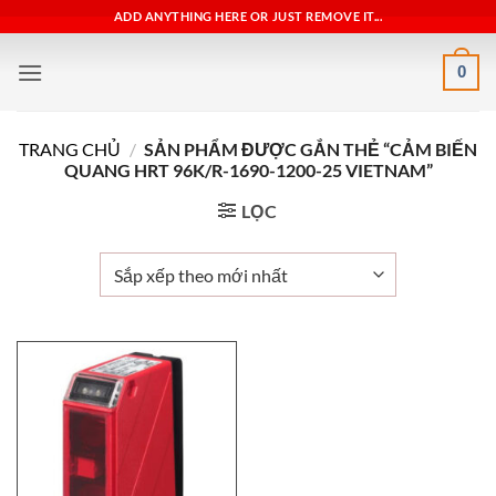
Bỏ
ADD ANYTHING HERE OR JUST REMOVE IT...
qua
nội
0
dung
TRANG CHỦ
/
SẢN PHẨM ĐƯỢC GẮN THẺ “CẢM BIẾN
QUANG HRT 96K/R-1690-1200-25 VIETNAM”
LỌC