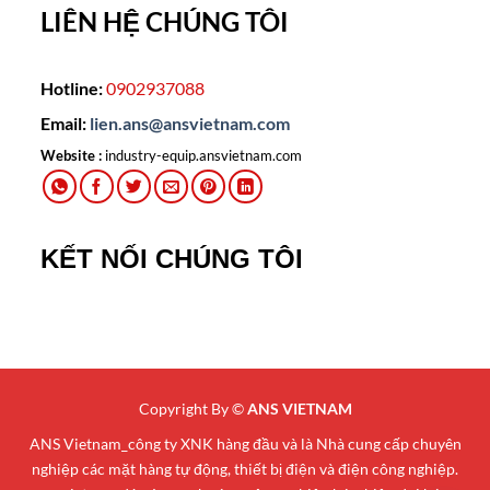
LIÊN HỆ CHÚNG TÔI
Hotline:
0902937088
Email:
lien.ans@ansvietnam.com
Website :
industry-equip.ansvietnam.com
KẾT NỐI CHÚNG TÔI
Copyright By ©
ANS VIETNAM
ANS Vietnam_công ty XNK hàng đầu và là Nhà cung cấp chuyên
nghiệp các mặt hàng tự động, thiết bị điện và điện công nghiệp.