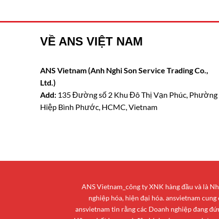
VỀ ANS VIỆT NAM
ANS Vietnam (Anh Nghi Son Service Trading Co.,
Ltd.)
Add:
135 Đường số 2 Khu Đô Thị Vạn Phúc, Phường
Hiệp Bình Phước, HCMC, Vietnam
ANS Vietnam_công ty XNK hàng đầu và là Nhà 
nghiệp hóa, hiện đại hóa. ansvietnam cung
ansvietnam tin rằng các Doanh nghiệp đang đứng