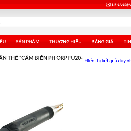
LIEN.ANS@
IỆU
SẢN PHẨM
THƯƠNG HIỆU
BẢNG GIÁ
TI
N THẺ “CẢM BIẾN PH ORP FU20-
Hiển thị kết quả duy n