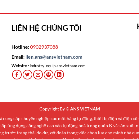
LIÊN HỆ CHÚNG TÔI
Hotline:
0902937088
Email:
lien.ans@ansvietnam.com
Website :
industry-equip.ansvietnam.com
Copyright By ©
ANS VIETNAM
cung cấp chuyên nghiệp các mặt hàng tự động, thiết bị điện và điện c
 cấp ứng dụng công nghệ cao vào tự động hoá trong quản lý và sản xuất n
 trước trạng thái do dự, xét đoán trong việc chọn lựa cho mình nhà cung 