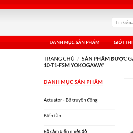
Bỏ
qua
nội
Tìm
dung
kiếm:
DANH MỤC SẢN PHẨM
GIỚI TH
TRANG CHỦ
/
SẢN PHẨM ĐƯỢC GẮ
10-T1-FSM YOKOGAWA”
DANH MỤC SẢN PHẨM
Actuator - Bộ truyền động
Biến tần
Bộ cảm biến nhiệt độ