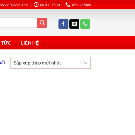
ANSVIETNAM.COM
08:00 - 17:30
0902937088
N TỨC
LIÊN HỆ
hất