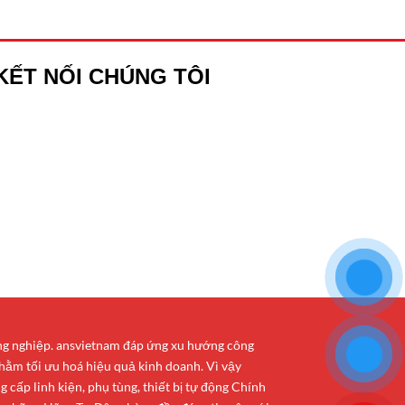
KẾT NỐI CHÚNG TÔI
ông nghiệp. ansvietnam đáp ứng xu hướng công
hằm tối ưu hoá hiệu quả kinh doanh. Vì vậy
cấp linh kiện, phụ tùng, thiết bị tự động Chính