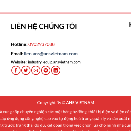
LIÊN HỆ CHÚNG TÔI
Hotline:
0902937088
Email:
lien.ans@ansvietnam.com
Website :
industry-equip.ansvietnam.com
Copyright By ©
ANS VIETNAM
cung cấp chuyên nghiệp các mặt hàng tự động, thiết bị điện và điện c
 cấp ứng dụng công nghệ cao vào tự động hoá trong quản lý và sản xuất n
 trước trạng thái do dự, xét đoán trong việc chọn lựa cho mình nhà cung 