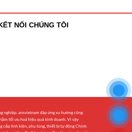
KẾT NỐI CHÚNG TÔI
ông nghiệp. ansvietnam đáp ứng xu hướng công
hằm tối ưu hoá hiệu quả kinh doanh. Vì vậy
cấp linh kiện, phụ tùng, thiết bị tự động Chính