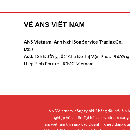
VỀ ANS VIỆT NAM
ANS Vietnam (Anh Nghi Son Service Trading Co.,
Ltd.)
Add:
135 Đường số 2 Khu Đô Thị Vạn Phúc, Phường
Hiệp Bình Phước, HCMC, Vietnam
ANS Vietnam_công ty XNK hàng đầu và là Nhà 
nghiệp hóa, hiện đại hóa. ansvietnam cung
ansvietnam tin rằng các Doanh nghiệp đang đứng