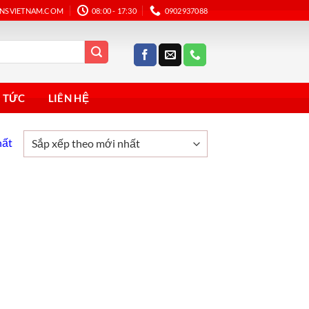
ANSVIETNAM.COM
08:00 - 17:30
0902937088
N TỨC
LIÊN HỆ
hất