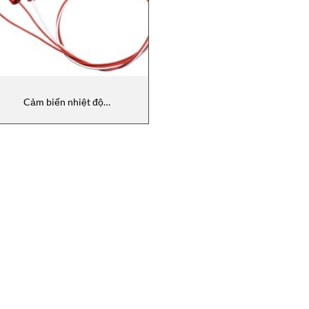
Cảm biến nhiệt độ
RFHBJTK200BA040 WATLOW