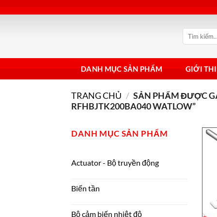
Bỏ
qua
nội
Tìm
dung
kiếm:
DANH MỤC SẢN PHẨM
GIỚI TH
TRANG CHỦ
/
SẢN PHẨM ĐƯỢC GẮ
RFHBJTK200BA040 WATLOW”
DANH MỤC SẢN PHẨM
Actuator - Bộ truyền động
Biến tần
Bộ cảm biến nhiệt độ