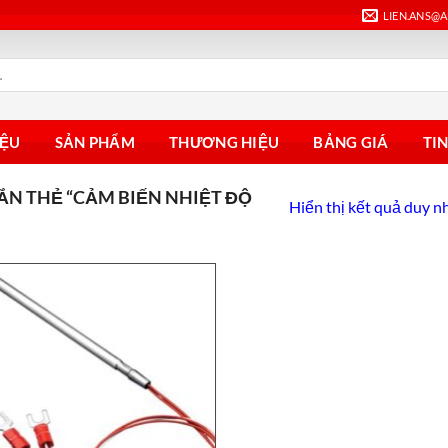
LIEN.ANS@
IỆU
SẢN PHẨM
THƯƠNG HIỆU
BẢNG GIÁ
TI
N THẺ “CẢM BIẾN NHIỆT ĐỘ
Hiển thị kết quả duy n