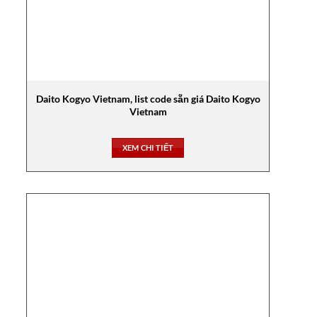
Daito Kogyo Vietnam, list code sẵn giá Daito Kogyo
Vietnam
XEM CHI TIẾT