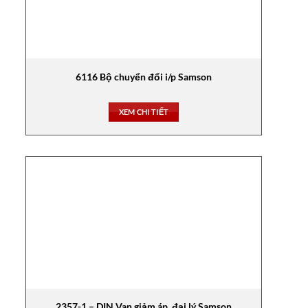
6116 Bộ chuyển đổi i/p Samson
XEM CHI TIẾT
2357-1 – DIN Van giảm áp, đại lý Samson